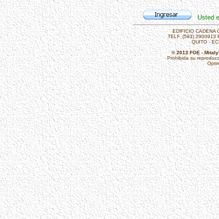
Usted e
EDIFICIO CADENA O
TELF. (593) 2900913 
QUITO - E
© 2013 FOE - Mitaly
Prohibida su reproducció
Opti